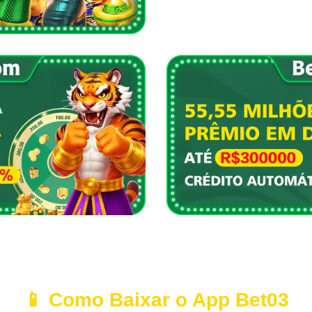
📱 Como Baixar o App Bet03