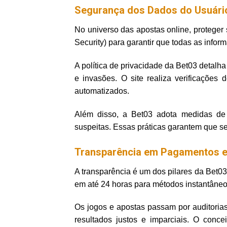
Segurança dos Dados do Usuári
No universo das apostas online, proteger 
Security) para garantir que todas as infor
A política de privacidade da Bet03 detalh
e invasões. O site realiza verificações 
automatizados.
Além disso, a Bet03 adota medidas de 
suspeitas. Essas práticas garantem que 
Transparência em Pagamentos e
A transparência é um dos pilares da Bet0
em até 24 horas para métodos instantâne
Os jogos e apostas passam por auditoria
resultados justos e imparciais. O con