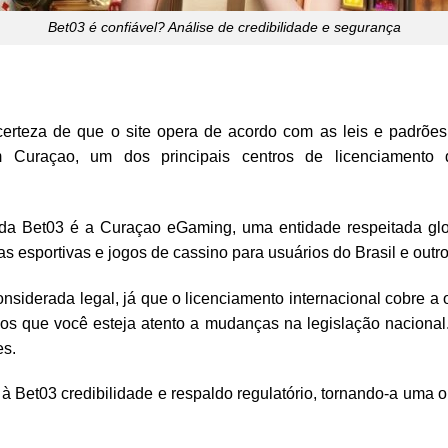
Bet03 é confiável? Análise de credibilidade e segurança
erteza de que o site opera de acordo com as leis e padrões 
Curaçao, um dos principais centros de licenciamento d
 da Bet03 é a Curaçao eGaming, uma entidade respeitada glo
s esportivas e jogos de cassino para usuários do Brasil e outro
nsiderada legal, já que o licenciamento internacional cobre a 
mos que você esteja atento a mudanças na legislação nacional
es.
à Bet03 credibilidade e respaldo regulatório, tornando-a uma 