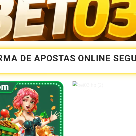
RMA DE APOSTAS ONLINE SEGU