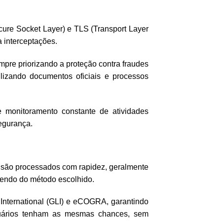
ecure Socket Layer) e TLS (Transport Layer
a interceptações.
mpre priorizando a proteção contra fraudes
tilizando documentos oficiais e processos
 monitoramento constante de atividades
egurança.
s são processados com rapidez, geralmente
dendo do método escolhido.
International (GLI) e eCOGRA, garantindo
usuários tenham as mesmas chances, sem